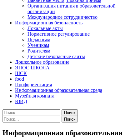
Вакантные места, правила приема
Организация питания в образовательной
организации
Международное сотрудничество
Информационная безопасность
Локальные акты
Нормативное регулирование
Педагогам
Ученикам
Родителям
Детские безопасные сайты
Дошкольное образование
ЭПОС.ШКОЛА
ШСК
food
Профориентация
Информационная образовательная среда
Музейная комната
ЮИД
Menu
Найти:
Найти:
Информационная образовательная