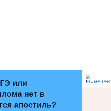
ЕГЭ или
Решаем вмес
плома нет в
тся апостиль?