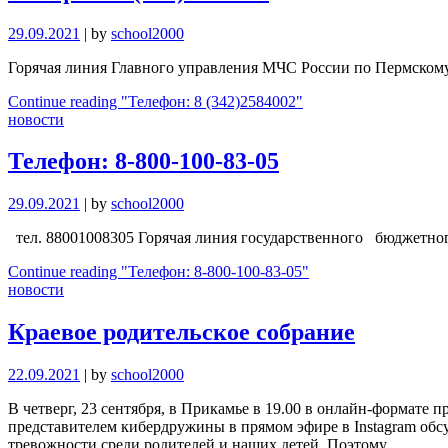
29.09.2021
|
by
school2000
Горячая линия Главного управления МЧС России по Пермскому 
Continue reading
"Телефон: 8 (342)2584002"
новости
Телефон: 8-800-100-83-05
29.09.2021
|
by
school2000
тел. 88001008305 Горячая линия государственного бюджетног
Continue reading
"Телефон: 8-800-100-83-05"
новости
Краевое родительское собрание
22.09.2021
|
by
school2000
В четверг, 23 сентября, в Прикамье в 19.00 в онлайн-формате 
представителем кибердружины в прямом эфире в Instagram обс
тревожности среди родителей и наших детей. Поэтому …