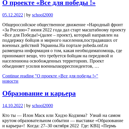
О проекте «Все для победы !»
05.12.2022
|
by
school2000
Общероссийское общественное движение «Народный фронт
«За Россию»7 июня 2022 года дал старт масштабному проекту
«Все для Победы!»(далее – проект), который направлен на
поддержку бойцов и мирного населения,пострадавших от
военных действий Украины.На портале pobeda.onf.ru
размещена информация о том, какая необходимапомощь, где
принимают вещи, что требуется бойцам на передовой и
населениюна освобожденных территориях. Проект
объединяет усилия военныхкорреспондентов, …
Continue reading
"О проекте «Все для победы !»"
новости
Образование и карьера
14.10.2022
|
by
school2000
Кто ты — Илон Маск или Хидэо Кодзима? Узнай на самом
крутом образовательном событии — выставке «Образование
и карьера»! Когда: 27–30 октября 2022 Где: КВЦ «Пермь