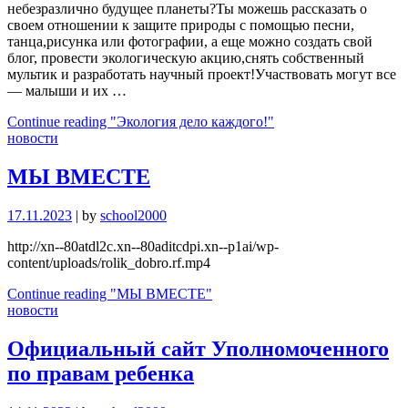
небезразлично будущее планеты?Ты можешь рассказать о
своем отношении к защите природы с помощью песни,
танца,рисунка или фотографии, а еще можно создать свой
блог, провести экологическую акцию,снять собственный
мультик и разработать научный проект!Участвовать могут все
— малыши и их …
Continue reading
"Экология дело каждого!"
новости
МЫ ВМЕСТЕ
17.11.2023
|
by
school2000
http://xn--80atdl2c.xn--80aditcdpi.xn--p1ai/wp-
content/uploads/rolik_dobro.rf.mp4
Continue reading
"МЫ ВМЕСТЕ"
новости
Официальный сайт Уполномоченного
по правам ребенка